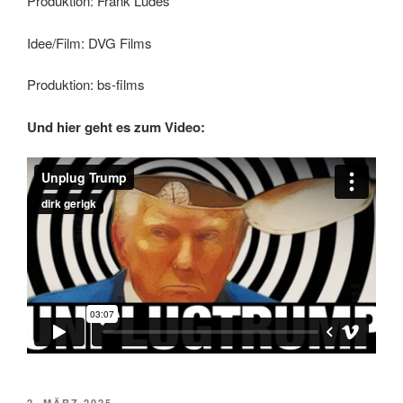
Produktion: Frank Ludes
Idee/Film: DVG Films
Produktion: bs-films
Und hier geht es zum Video:
VERÖFFENTLICHT
2. MÄRZ 2025