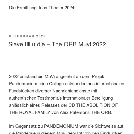
Die Ermittlung, trias Theater 2024:
VERÖFFENTLICHT
8. FEBRUAR 2025
AM
Slave till u die – The ORB Muvi 2022
2022 entstand ein MuVi angelehnt an dem Projekt
Pandemonium, eine Collage entstanden aus internationalen
Fundstücken diverser Nachrichtendienste mit
authentischen Testimonials internationaler Beteiligung
anlässlich eines Releases der CD THE ABOLITION OF
THE ROYAL FAMILY von Alex Patersons THE ORB.
Im Gegensatz zu PANDEMONIUM war die Sichtweise auf
die Pandemie in diesem Muvi geprägt von den Eindrücken